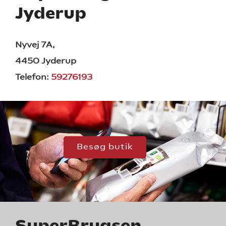
Jyderup
Nyvej 7A,
4450 Jyderup
Telefon:
59276193
Besøg butik