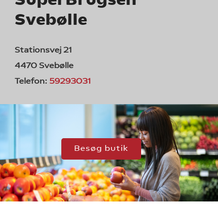
SuperBrugsen
Svebølle
Stationsvej 21
4470 Svebølle
Telefon:
59293031
Besøg butik